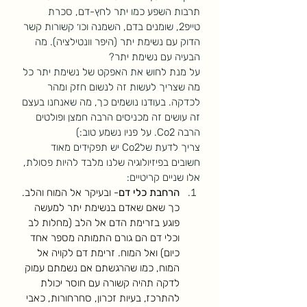
תרבות השפע כמו יתר לחץ-דם, סכרת 
טייפ2, שומנים בדם, השמנה וכו׳ קשורות קשר 
הדוק עם נשימת יתר (היפר וונטילציה). מה 
הבעיה עם נשימת יתר? 
על מנת לחוש את האפקט של נשימת יתר כל 
מה שצריך לעשות זה לנשום חזק ומהר 
לכדקה. בעודנו נושמים כך, מה שאנחנו בעצם 
זה עושים זה מכניסים הרבה חמצן ופולטים 
הרבה Co2. על פניו נשמע טוב:)
צריך לדעת שלCo2 יש תפקידים מאוד 
חשובים בפיזיולוגיה שלנו מלבד להיות פסולת, 
אלו שניים קריטיים:
הרחבת כלי דם
- ובעיקר אל המוח והלב. 
כך שאם שאדם בנשימת יתר למעשה 
פוגע בזרימת הדם אל הלב (מחלות לב 
וכלי דם הם גורם התמותה מספר אחד 
כיום) ואל המוח. זרימת דם לקויה אל 
המוח, כמו שהרגשתם אם נשמתם עמוק 
לדקה תהיה קשורה עם חוסר יכולת 
להתרכז, בעיות זכרון, סחרחורות, כאבי 