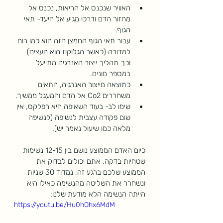
האוויר שנכנס אל הריאות, נכנס אל 
מחזור הדם ודרכו מגיע אל היעד- תאי 
הגוף. 
עבור תאי הגוף החמצן הזה הוא כמו רוח 
למדורה (כאשר הגלוקוז הוא העצים) 
וכך תהליך ייצור האנרגיה מתייעל 
במספר מונים. 
כתוצאה מייצור האנרגיה, התאים 
משחררים Co2 אל הדם והמעגל ממשיך.
שימו לב- בעוד השאיפה היא רפלקס, אין 
שום פקודה עצבית לנשיפה (לנשיפה 
מלאה כמו שיעול נאמר יש). 
כיום האדם הממוצע נושם בין 12-15 נשימות 
שטחיות בדקה, אתם יכולים לבדוק את 
הממוצע שלכם ברגע זה, נמדוד 30 שניות 
ונשחרר את השליטה מהנשימה כאילו היא 
הייתה הנשימה הלא מודעת שלנו:
https://youtu.be/Hu0hOhx6MdM