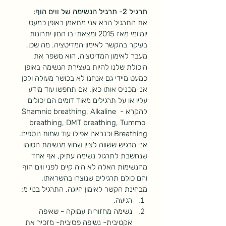
תרגיל 2- תרגיל הנשימה של ווים הוף:
את התרגיל הבא אני מתאמן באופן כמעט 
יומיומי מאז 2015 ומצאתי בו המון יתרונות 
בעיקר בהקשר לאימון המדיטציה. מה שכן, 
מעבר לאימון המדיטציה, הוא משפר את 
היכולת שלנו להיות בעצירת הנשימה באופן 
כמעט מיידי גם אנחנו לא בכושר מעולה ולכן 
אני מכניס אותו כאן. אם תחפשו עוד מידע 
עליו או על תרגילים מאוד דומים הם יכולים 
להקרא - Shamnic breathing, Alkaline 
breathing, DMT breathing, Tummo 
Breathing וכנראה אפילו עוד שמות נוספים. 
אני מרגיש ששווה לציין שחוץ מנשימת הטומו 
שנחשבת לתרגול נשימה עתיק, אף אחד 
מהנשימות האלה לא היה קיים לפני ווים הוף 
והם כולם תרגילים שנוצרו בהשראתו. 
מבחינת הקשר לאימון היוגה, התרגיל בנוי מ:
רגיעה.
נשימה מחזורית עמוקה - שאיפה 
אקטיבית- נשיפה פסיבית- מזכיר את 