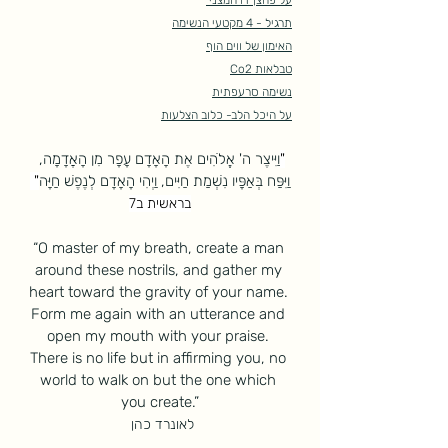
על פחצן דו חמצני 
תרגיל - 4 מקטעי הנשימה
האימון של ווים הוף
טבלאות Co2
נשימה סרעפתית
על היכל הלב- כלוב הצלעות
"
וַיִּיצֶר ה' אֱלֹהִים אֶת הָאָדָם עָפָר מִן הָאֲדָמָה, 
וַיִּפַּח בְּאַפָּיו נִשְׁמַת חַיִּים, וַיְהִי הָאָדָם לְנֶפֶשׁ חַיָּה
" 
בראשית ב7
“O master of my breath, create a man 
around these nostrils, and gather my 
heart toward the gravity of your name. 
Form me again with an utterance and 
open my mouth with your praise. 
There is no life but in affirming you, no 
world to walk on but the one which 
you create.”
לאונרד כהן 