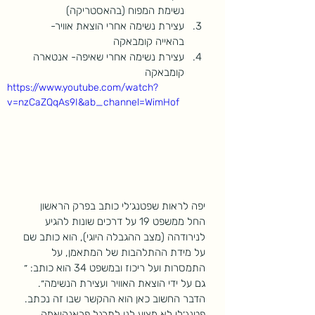
נשימת המפוח (בהאסטריקה)
עצירת נשימה אחרי הוצאת אוויר- 
בהאייה קומבאקה
עצירת נשימה אחרי שאיפה- אנטארה 
קומבאקה
https://www.youtube.com/watch?
v=nzCaZQqAs9I&ab_channel=WimHof
יפה לראות שפטנג׳לי כותב בפרק הראשון 
החל ממשפט 19 על דרכים שונות להגיע 
לנירודהה (מצב ההגבלה היוגי), הוא כותב שם 
על מידת ההתלהבות של המתאמן, על 
התמסרות ועל ריכוז ובמשפט 34 הוא כותב: ״ 
גם על ידי הוצאת האוויר ועצירת הנשימה״. 
הדבר החשוב כאן הוא ההקשר שבו זה נכתב. 
פטנג׳לי לא מציע לנו לתרגל פראנהיאמה 