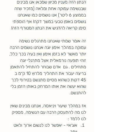
הנתון הזה מעניין מכיוון שמכאן אנו מבינים 
שבנשימה עמוקה אחת ומלאה (מזכיר שזה 
בממוצע 6 ליטר) אנו נושמים כמו שאנחנו 
נושמים באופן טבעי במשך דקה! אף הוספתי 
סימן קריאה להדגיש את הנתון המטורף הזה!
זה אומר שמתי שאנחנו מתרגלים נשימה 
עמוקה במהלך אימון יוגה אנחנו נושמים הרבה 
יותר מאשר לא בזמן אימון ואין בעיה בכך כלל, 
זוהי תופעה נורמאלית אצל מתרגלי יוגה 
מתחילים . גם  אדם שבוחר להתחיל להתאמן 
בריצה יעבור את התהליך מלרוץ 10 ק״מ ב 
45 דקות כשהוא מסיים מתנשם בטירוף לכך 
שהוא יעשה את אותו המרחק באותו הזמן בלי 
להתנשם. 
אז במהלך שיעור ויניאסה, אנחנו מבינים שאין 
לנו מה להתעסק הרבה עם הנשימה, מספיק 
לנו ללמד :
אוג׳איי - יאפשר לנו לנשום ארוך ולאט 
יותר.