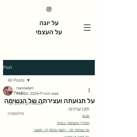
על יוגה
על העצמי
Post
All Posts
hareladam
All Posts
Feb 26, 2024
11 min read
על תנועתה ועצירתה של הנשימה
אנטומיה/ביו-מכניקה
תוכן עניינים:
פילוסופיה
מבוא
תהליך הנשימה- בסיס
על נשימת יתר - חמצן ופחמן דו- חמצני