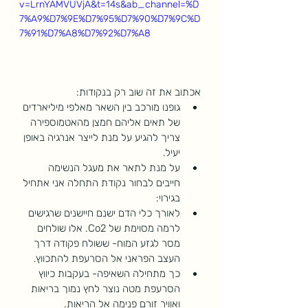
v=LrnYAMVUVjA&t=14s&ab_channel=%D
7%A9%D7%9E%D7%95%D7%90%D7%9C%D
7%91%D7%A8%D7%92%D7%A8
אכתוב את זה שוב רק בנקודות:
גופנו מורכב בין השאר מאלפי מיליארדים 
של תאים אליהם חמצן מהאטמוספירה 
צריך להגיע על מנת לייצר אנרגיה באופן 
יעיל.
על מנת לתאר את מעגל הנשימה 
חייבים לבחור נקודת התחלה אני אתחיל 
בגירוי:
לאורך כלי הדם ישנם חיישנים שרגישים 
לרמה מסוימת של Co2. אלו שולחים 
מסר לגזע המוח- ששולח פקודה דרך 
העצב הפראני אל הסרעפת להתכווץ.
כך מתחילה השאיפה- בעקבות כיווץ 
הסרעפת מטה נוצר לחץ נמוך בריאות 
ואוויר זורם פנימה אל הריאות. 