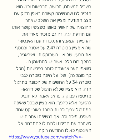
בשביל הנשימה, הכושר, הבריאות וכו׳. הוא 
מזכיר לנו שהנשימה קשורה באופן הדוק עם 
מצב התודעה ומציין את השלב שאחרי 
ההוצאה של האוויר באופן ספציפי וקושר אותו 
עם תודעת יוגה. זה גם מזכיר מאוד את 
״הרפיית המאמץ והתלכדות עם האינסוף״ 
שהוא מציין בסוטרה 2.47 על אסנה ובנוסף 
את הרעיון של אי- השתוקקות- ואיראגיה, 
כהלך רוח כללי אשר יש להתאמן בו. 
סוואמי האריאנאנדה כותב בפרשנות (הכל 
כך מומלצת)  שלו על היוגה סוטרה לגבי 
סוטרה 34 על החשיבות של הכוונה בתרגול 
הזה. הוא מציין שללא תרגול של דיהאן- 
מדיטציה עמוקה, פראנהיאמה לא תוביל 
לרגיעה אלא להפך. הוא מציין שבכל שאיפה- 
המתרגל צריך להיות מרוכז באובייקט אחד, 
משפט, מילה וכו׳, אך בנשיפה ואחריה יש 
לשחרר את הריכוז ולתת לו להתרחב אל 
האינסוף כאילו התודעה ריקה. 
https://www.youtube.com/watch?v=-