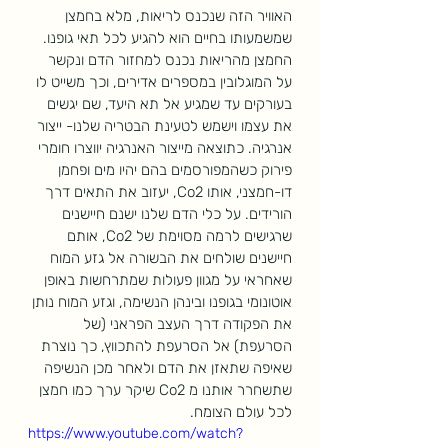
האוויר הזה שנכנס לריאות, מלא בחמצן 
שמשמעותו בחיים הוא להגיע לכל תאי גופנו. 
החמצן מהריאות נכנס למחזור הדם ונקשר 
על המוגלובין במספרים אדירים, וכך משייט לו 
בעורקים עד שמגיע אל תא היעד, שם יגשים 
את עצמו וישמש לטעינת הבטריה שלנו- ייצור 
אנרגיה. כתוצאה מייצור האנרגיה יווצרו חומרי 
פירוק כשהמפורסמים בהם יהיו מים ופחמן 
דו-חמצני, אותו Co2, יעזוב את התאים דרך 
הורידים. על כלי הדם שלנו ישנם חיישנים 
שרגישים לרמה מסוימת של Co2, אותם 
חיישנים שולחים את הבשורה אל גזע המוח 
שאחראי על מגוון פעולות שמתרחשות באופן 
אוטונומי בגופנו ובינהן הנשימה, וגזע המוח נותן 
את הפקודה דרך העצב הפראני (של 
הסרעפת) אל הסרעפת להתכווץ, כך נוצרת 
שאיפה שתאזן את הדם ולאחר מכן הנשיפה 
שתשחרר אותנו מ Co2 שיקר ערך כמו חמצן 
לכל עולם הצומח.
https://www.youtube.com/watch?