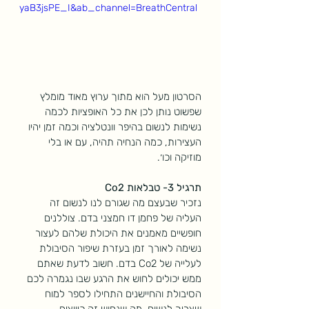
yaB3jsPE_I&ab_channel=BreathCentral
הסרטון מעל הוא מתוך ערוץ מאוד מומלץ 
שפשוט נותן לכן את כל האופציות לכמה 
נשימות לנשום בהיפר וונטלציה וכמה זמן יהיו 
העצירות, כמה הנחיה תהיה, עם או בלי 
מוזיקה וכו׳. 
תרגיל 3- טבלאות Co2
נזכיר שבעצם מה שגורם לנו לנשום זה 
העליה של פחמן דו חמצני בדם. צוללנים 
חופשיים מאמנים את היכולת שלהם לעצור 
נשימה לאורך זמן בעזרת שיפור הסיבולת 
לעלייה של Co2 בדם. חשוב לדעת שאתם 
ממש יכולים לחוש את הרגע שבו נגמרה לכם 
הסיבולת והחיישנים התחילו לספר למוח 
שצריך לנשום. מה שנחוש זה כיווצים 